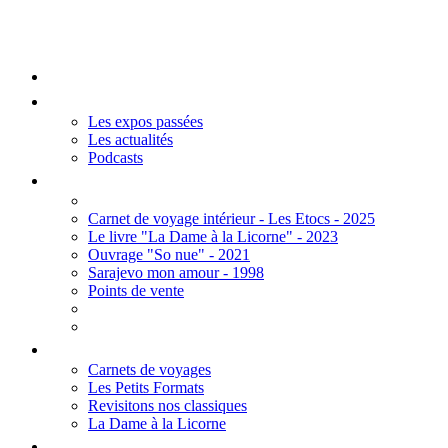
Mengall HR
Accueil
Les Expos
Les expos passées
Les actualités
Podcasts
Editions
Carnet de voyage intérieur - Les Etocs - 2025
Le livre "La Dame à la Licorne" - 2023
Ouvrage "So nue" - 2021
Sarajevo mon amour - 1998
Points de vente
Thèmes
Carnets de voyages
Les Petits Formats
Revisitons nos classiques
La Dame à la Licorne
Galerie