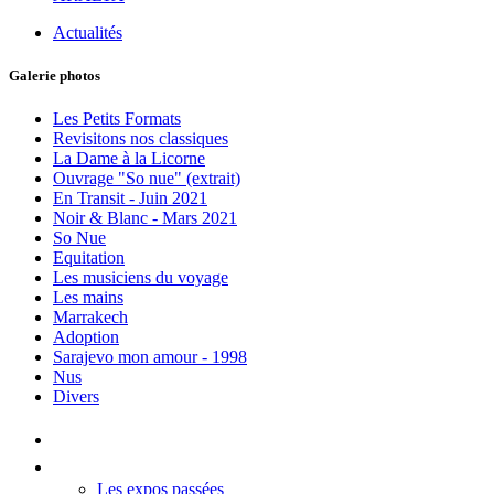
Actualités
Galerie photos
Les Petits Formats
Revisitons nos classiques
La Dame à la Licorne
Ouvrage "So nue" (extrait)
En Transit - Juin 2021
Noir & Blanc - Mars 2021
So Nue
Equitation
Les musiciens du voyage
Les mains
Marrakech
Adoption
Sarajevo mon amour - 1998
Nus
Divers
Accueil
Les Expos
Les expos passées