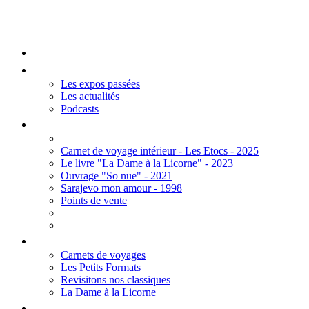
Mengall HR
Accueil
Les Expos
Les expos passées
Les actualités
Podcasts
Editions
Carnet de voyage intérieur - Les Etocs - 2025
Le livre "La Dame à la Licorne" - 2023
Ouvrage "So nue" - 2021
Sarajevo mon amour - 1998
Points de vente
Thèmes
Carnets de voyages
Les Petits Formats
Revisitons nos classiques
La Dame à la Licorne
Galerie