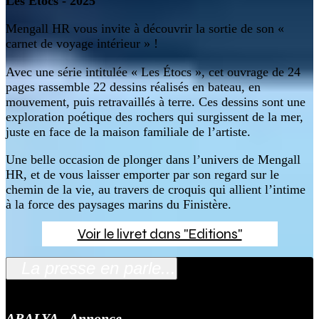
Les Etocs - 2025
Mengall HR vous invite à découvrir la sortie de son «
carnet de voyage intérieur » !
Avec une série intitulée « Les Étocs », cet ouvrage de 24
pages rassemble 22 dessins réalisés en bateau, en
mouvement, puis retravaillés à terre. Ces dessins sont une
exploration poétique des rochers qui surgissent de la mer,
juste en face de la maison familiale de l’artiste.
Une belle occasion de plonger dans l’univers de Mengall
HR, et de vous laisser emporter par son regard sur le
chemin de la vie, au travers de croquis qui allient l’intime
à la force des paysages marins du Finistère.
Voir le livret dans "Editions"
La presse en parle...
ARALYA - Annonce