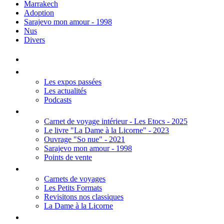
Marrakech
Adoption
Sarajevo mon amour - 1998
Nus
Divers
Accueil
Les Expos
Les expos passées
Les actualités
Podcasts
Editions
Carnet de voyage intérieur - Les Etocs - 2025
Le livre "La Dame à la Licorne" - 2023
Ouvrage "So nue" - 2021
Sarajevo mon amour - 1998
Points de vente
Thèmes
Carnets de voyages
Les Petits Formats
Revisitons nos classiques
La Dame à la Licorne
Galerie