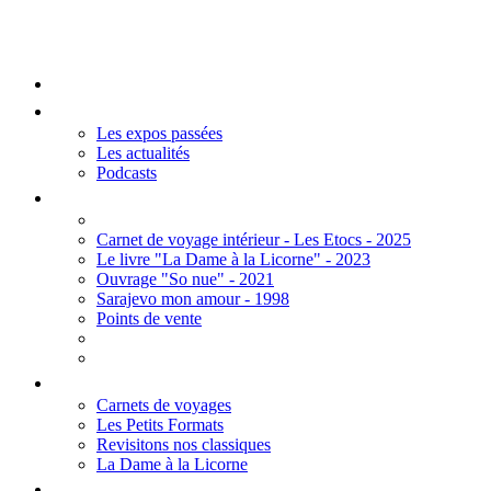
Mengall HR
Accueil
Les Expos
Les expos passées
Les actualités
Podcasts
Editions
Carnet de voyage intérieur - Les Etocs - 2025
Le livre "La Dame à la Licorne" - 2023
Ouvrage "So nue" - 2021
Sarajevo mon amour - 1998
Points de vente
Thèmes
Carnets de voyages
Les Petits Formats
Revisitons nos classiques
La Dame à la Licorne
Galerie