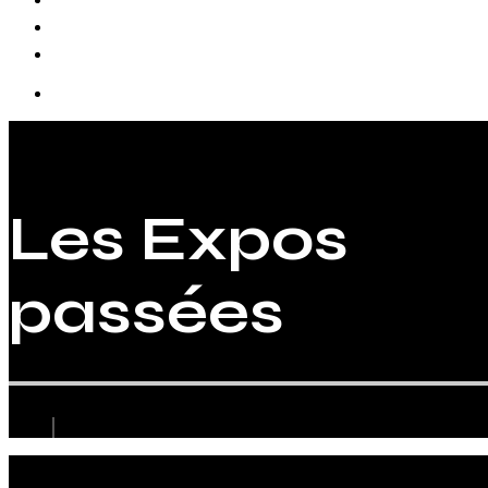
Biographie
Les Expos
passées