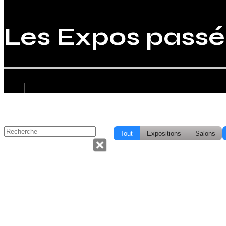
Les Expos passé
Tout
Expositions
Salons