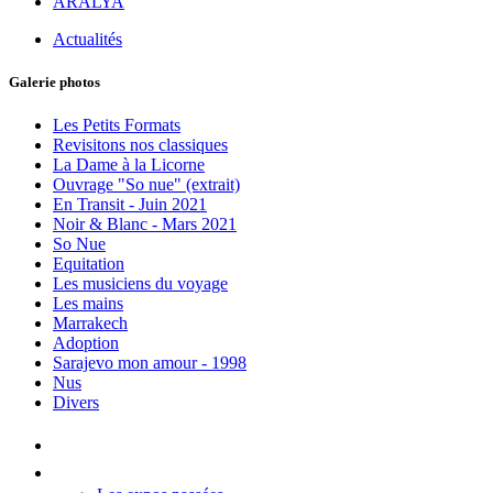
ARALYA
Actualités
Galerie photos
Les Petits Formats
Revisitons nos classiques
La Dame à la Licorne
Ouvrage "So nue" (extrait)
En Transit - Juin 2021
Noir & Blanc - Mars 2021
So Nue
Equitation
Les musiciens du voyage
Les mains
Marrakech
Adoption
Sarajevo mon amour - 1998
Nus
Divers
Accueil
Les Expos