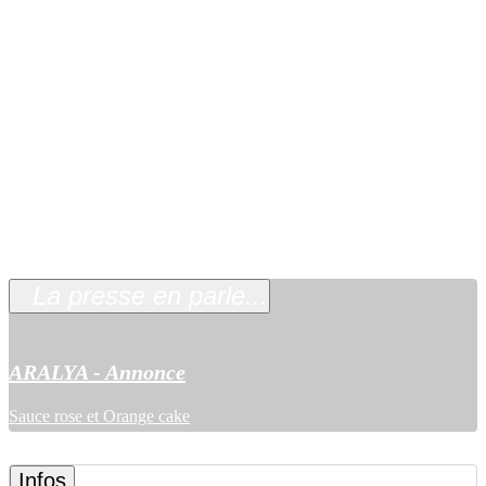
A Toulouse le samedi 6 juin à 16h à la librairie du
musée des Abattoirs où nous serons accueillis par
Didier Delrieu.
A Paris, le jeudi 18 juin à 18h à la librairie Quintal
13, rue d’Eupatoria, PARIS (75020) où nous serons
reçus par Oscar Ginter
A cette occasion Mengall HR présentera une peinture «
Tomate duchesse » qui figure dans cet ouvrage d’art à la
librairie du Musée des Abattoirs à Toulouse.
La presse en parle...
ARALYA - Annonce
Sauce rose et Orange cake
Infos