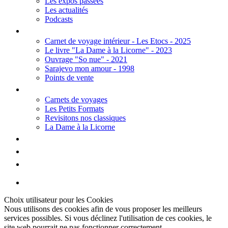
Les expos passées
Les actualités
Podcasts
Editions
Carnet de voyage intérieur - Les Etocs - 2025
Le livre "La Dame à la Licorne" - 2023
Ouvrage "So nue" - 2021
Sarajevo mon amour - 1998
Points de vente
Thèmes
Carnets de voyages
Les Petits Formats
Revisitons nos classiques
La Dame à la Licorne
Galerie
Biographie
Contact
Choix utilisateur pour les Cookies
Nous utilisons des cookies afin de vous proposer les meilleurs
services possibles. Si vous déclinez l'utilisation de ces cookies, le
site web pourrait ne pas fonctionner correctement.