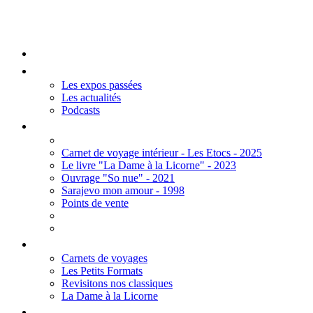
Mengall HR
Accueil
Les Expos
Les expos passées
Les actualités
Podcasts
Editions
Carnet de voyage intérieur - Les Etocs - 2025
Le livre "La Dame à la Licorne" - 2023
Ouvrage "So nue" - 2021
Sarajevo mon amour - 1998
Points de vente
Thèmes
Carnets de voyages
Les Petits Formats
Revisitons nos classiques
La Dame à la Licorne
Galerie