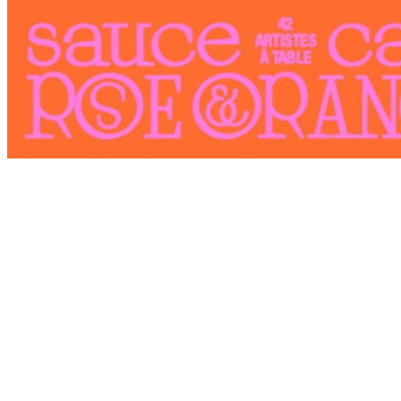
Livre Sauce rose et orange cake de Anne Fourcade-Jourdain
Exposition collective
L’autrice du livre d'art et de cuisine, Sauce rose et
Orange cake : 42 artistes à table, est Anne Fourcade-
Jourdain une amie de Mengall HR.
Deux lancements sont prévus en librairie pour la sortie du
livre. Le temps de chaque événement, seront exposées les
œuvres originales des artistes, réparties entre Toulouse et
Paris.