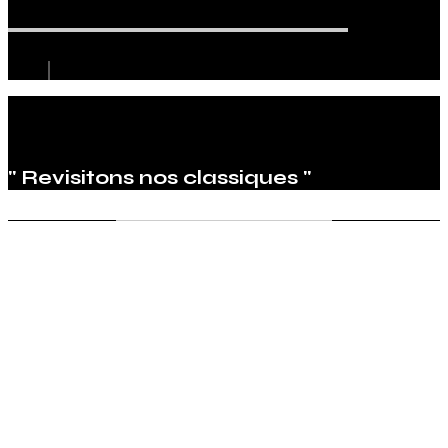
" Revisitons nos classiques "
No more Tesla
Mengall HR lance un petit coup de gueule avec cette
toile. Un mois après la création de cette peinture, les
premiers résultats des ventes en Europe de la Tesla