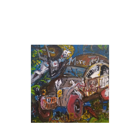
sont tombés. Ils sont en chute libre. Elon Musk
pourrait être l’une des raisons de ce manque de
forme de Tesla.
Le peintre croit en la 2CV.
No more Tesla, this is Europe, 7 janvier 2025,
acrylique sur toile, 80x80 cm, série "Revisitons nos