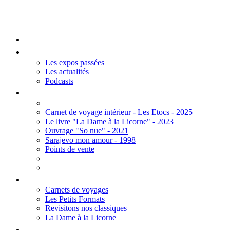
Mengall HR
Accueil
Les Expos
Les expos passées
Les actualités
Podcasts
Editions
Carnet de voyage intérieur - Les Etocs - 2025
Le livre "La Dame à la Licorne" - 2023
Ouvrage "So nue" - 2021
Sarajevo mon amour - 1998
Points de vente
Thèmes
Carnets de voyages
Les Petits Formats
Revisitons nos classiques
La Dame à la Licorne
Galerie